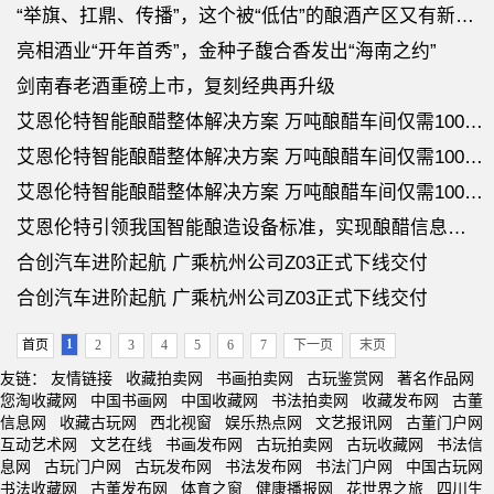
“举旗、扛鼎、传播”，这个被“低估”的酿酒产区又有新动作
亮相酒业“开年首秀”，金种子馥合香发出“海南之约”
剑南春老酒重磅上市，复刻经典再升级
艾恩伦特智能酿醋整体解决方案 万吨酿醋车间仅需1000㎡
艾恩伦特智能酿醋整体解决方案 万吨酿醋车间仅需1000㎡
艾恩伦特智能酿醋整体解决方案 万吨酿醋车间仅需1000㎡
艾恩伦特引领我国智能酿造设备标准，实现酿醋信息化达90％
合创汽车进阶起航 广乘杭州公司Z03正式下线交付
合创汽车进阶起航 广乘杭州公司Z03正式下线交付
1
首页
2
3
4
5
6
7
下一页
末页
友链：
友情链接
收藏拍卖网
书画拍卖网
古玩鉴赏网
著名作品网
您淘收藏网
中国书画网
中国收藏网
书法拍卖网
收藏发布网
古董
信息网
收藏古玩网
西北视窗
娱乐热点网
文艺报讯网
古董门户网
互动艺术网
文艺在线
书画发布网
古玩拍卖网
古玩收藏网
书法信
息网
古玩门户网
古玩发布网
书法发布网
书法门户网
中国古玩网
书法收藏网
古董发布网
体育之窗
健康播报网
花世界之旅
四川生