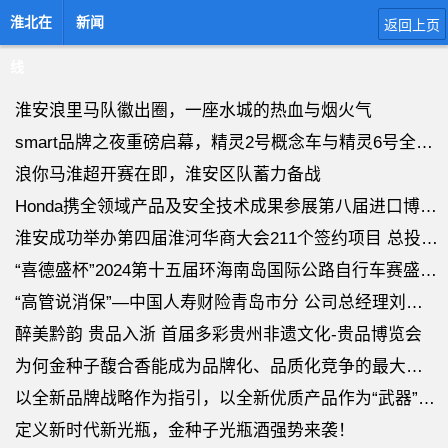
淮北在
新闻
返回上页
线
淮安浪里马队徽出圈，一座水城的热血与烟火气
smart品牌之夜重磅启幕，精灵2号概念车与精灵6号全球首秀
浪你马淮超开赛在即，淮安区队蓄力备战
Honda携全领域产品及安全技术成果参展第八届进口博览会
淮安成功举办第四届淮河华商大会211个签约项目 总投资1486.4亿元
“喜德盛杯”2024第十五届环海南岛国际公路自行车赛盛大开幕
“高管说消保”—中国人寿财险青岛市分 公司总经理刘伟专访
醉美黔韵 贵品入浙 首届多彩贵州非遗文化-贵品博览会
为何金种子馥合香能成为品牌化、品质化竞争的最大受益者？
以全新品牌战略作为指引，以全新优质产品作为“武器”，金种子酒业的未来之
定义新时代新光瓶，金种子光瓶酒强势来袭！